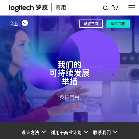
我
们
商业
配置空间
联系销售
的
可
持
续
我们的
可持续发展
发
举措
展
计
罗技商用
划
设计方法
适用于商业计划
联系我们