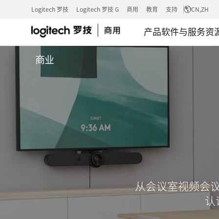
商
Logitech 罗技
Logitech 罗技 G
商用
教育
支持
CN
,ZH
产品
软件与服务
资
业
商业
解
决
方
案
从会议室视频会
认