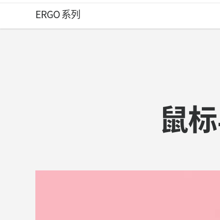
鼠
ERGO 系列
标
与
鼠标
触
控
板