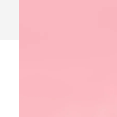
-
差
距
显
著？