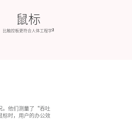
鼠标
3
。罗技人体工程学实验室（2019 年 10 月）对 23 款产品进行了
设备的平均移动时间（比特/秒）。罗技人体工程学实验室对 23 款产品进
比触控板更符合人体工程学
罗技人体工程学实验室对 23 款产品进行了
况。他们测量了“吞吐
鼠标时，用户的办公效
备的平均速度和准确性。罗技人体工程学实验室（2019 