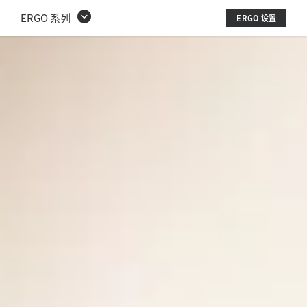
居
ERGO 系列
ERGO 设置
家
办
公
健
康
建
议
|
罗
技
ERGO