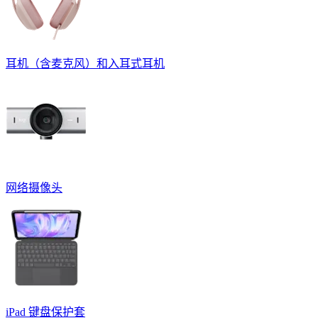
耳机（含麦克风）和入耳式耳机
网络摄像头
iPad 键盘保护套