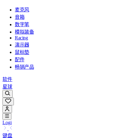
麦克风
音箱
数字笔
模拟装备
Racing
演示器
鼠标垫
配件
畅销产品
软件
星球
Logi
键盘