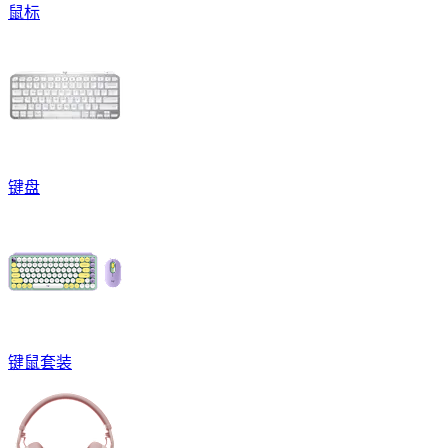
鼠标
键盘
键鼠套装