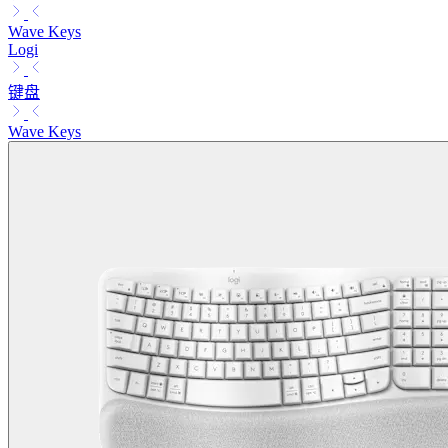
Wave Keys
Logi
键盘
Wave Keys