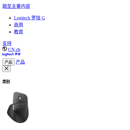
跳至主要内容
Logitech 罗技 G
商用
教育
支持
CN,zh
产品
产品
类别