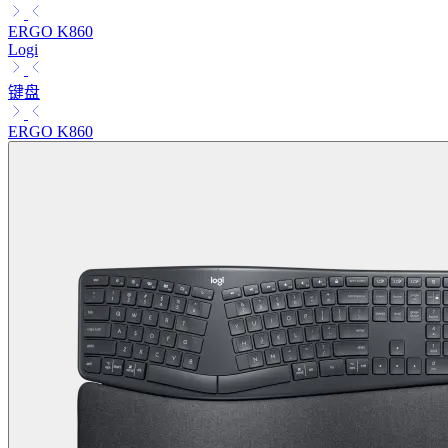
ERGO K860
Logi
键盘
ERGO K860