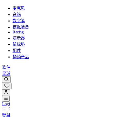
麦克风
音箱
数字笔
模拟装备
Racing
演示器
鼠标垫
配件
畅销产品
软件
星球
Logi
键盘