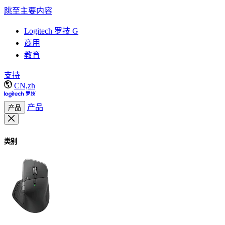
跳至主要内容
Logitech 罗技 G
商用
教育
支持
CN,zh
产品
产品
类别