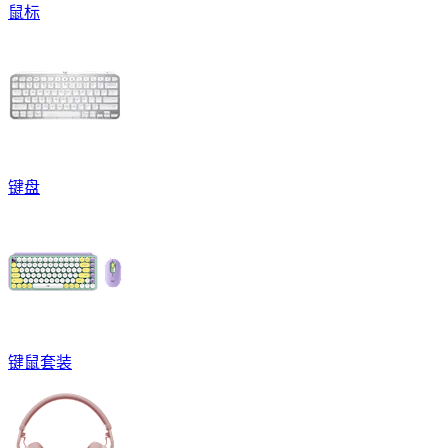
鼠标
键盘
键鼠套装