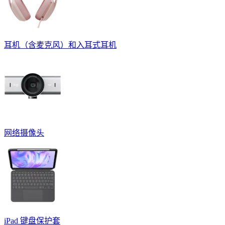
耳机（含麦克风）和入耳式耳机
网络摄像头
iPad 键盘保护套