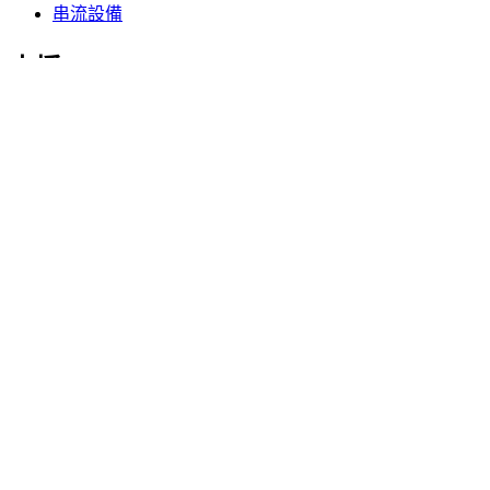
串流設備
支援
個人支援
遊戲支援
商務與教育支援
與我們聯絡
軟體
適用於遊戲與串流播放用途的 G HUB
為高效性能打造的 Options+
羅技
產品
適用於遊戲與串流播放用途