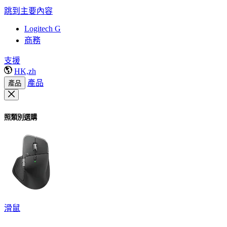
跳到主要內容
Logitech G
商務
支援
HK,zh
產品
產品
照類別選購
滑鼠