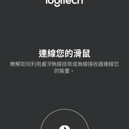
連
線
您
的
滑
連線您的滑鼠
鼠
瞭解如何利用
藍牙
無線技術或無線接收器連線您
的裝置。