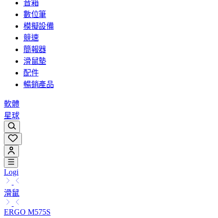
音箱
數位筆
模擬設備
競速
簡報器
滑鼠墊
配件
暢銷產品
軟體
星球
Logi
滑鼠
ERGO M575S