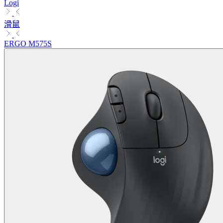
Logi
滑鼠
ERGO M575S