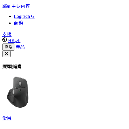
跳到主要內容
Logitech G
商務
支援
HK,zh
產品
產品
照類別選購
滑鼠