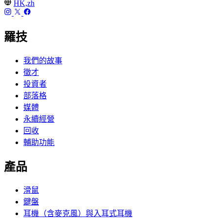
HK,zh
羅技
我們的故事
徵才
投資者
部落格
媒體
永續經營
回收
輔助功能
產品
滑鼠
鍵盤
耳機（含麥克風）與入耳式耳機