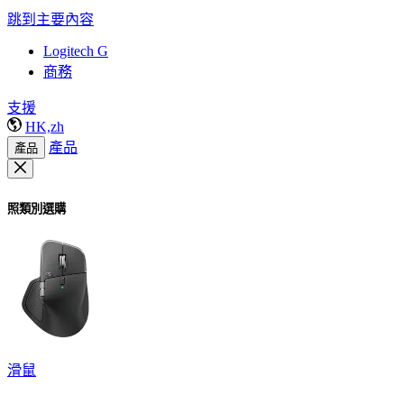
跳到主要內容
Logitech G
商務
支援
HK,zh
產品
產品
照類別選購
滑鼠