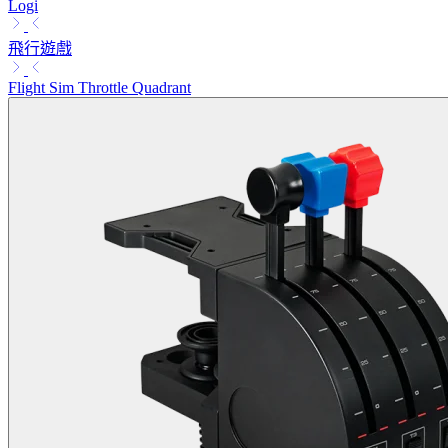
Logi
飛行遊戲
Flight Sim Throttle Quadrant