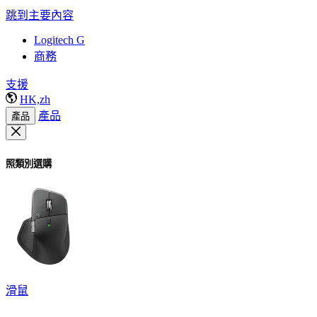
跳到主要內容
Logitech G
商務
支援
HK,zh
產品
產品
照類別選購
滑鼠