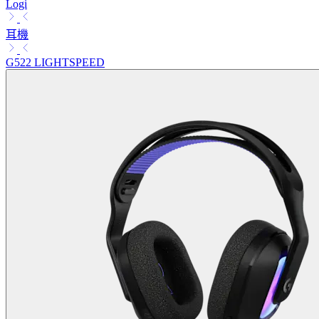
Logi
耳機
G522 LIGHTSPEED