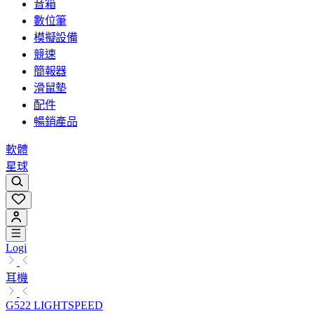
音箱
數位筆
模擬設備
競速
簡報器
滑鼠墊
配件
暢銷產品
軟體
星球
Logi
耳機
G522 LIGHTSPEED