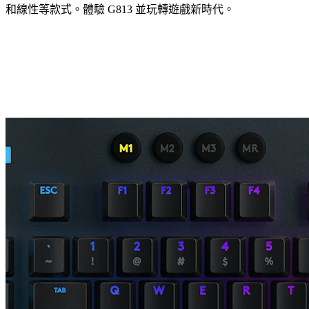
和線性等款式。體驗 G813 並玩轉遊戲新時代。