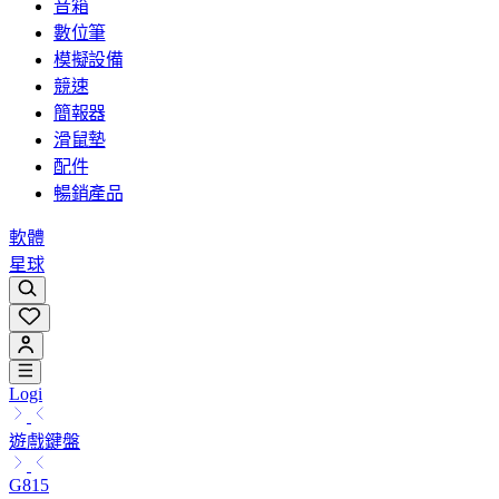
音箱
數位筆
模擬設備
競速
簡報器
滑鼠墊
配件
暢銷產品
軟體
星球
Logi
遊戲鍵盤
G815