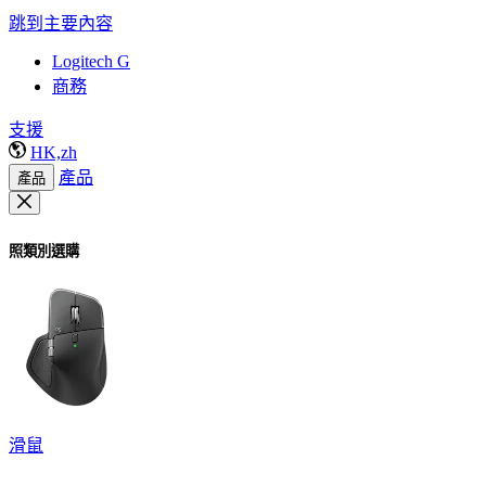
跳到主要內容
Logitech G
商務
支援
HK,zh
產品
產品
照類別選購
滑鼠