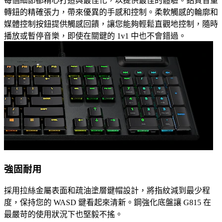
每個細節都精心打造與最佳化，以提供最佳的體驗。鋁質音量
轉鈕的精確張力，帶來優異的手感和控制。柔軟觸感的輪廓和
媒體控制按鈕提供觸感回饋，讓您能夠輕鬆直觀地控制，隨時
播放或暫停音樂，即使在關鍵的 1v1 中也不會錯過。
強固耐用
採用拉絲金屬表面和疏油塗層鍵帽設計，將指紋減到最少程
度，保持您的 WASD 鍵看起來清新。鋼強化底盤讓 G815 在
最嚴苛的使用狀況下也堅毅不搖。