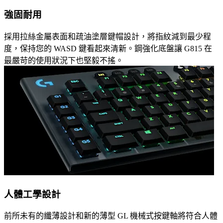
強固耐用
採用拉絲金屬表面和疏油塗層鍵帽設計，將指紋減到最少程
度，保持您的 WASD 鍵看起來清新。鋼強化底盤讓 G815 在
最嚴苛的使用狀況下也堅毅不搖。
人體工學設計
前所未有的纖薄設計和新的薄型 GL 機械式按鍵軸將符合人體