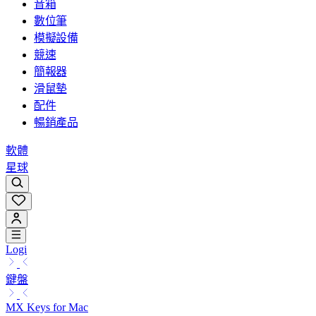
音箱
數位筆
模擬設備
競速
簡報器
滑鼠墊
配件
暢銷產品
軟體
星球
Logi
鍵盤
MX Keys for Mac