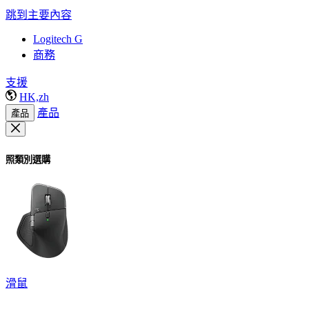
跳到主要內容
Logitech G
商務
支援
HK,zh
產品
產品
照類別選購
滑鼠