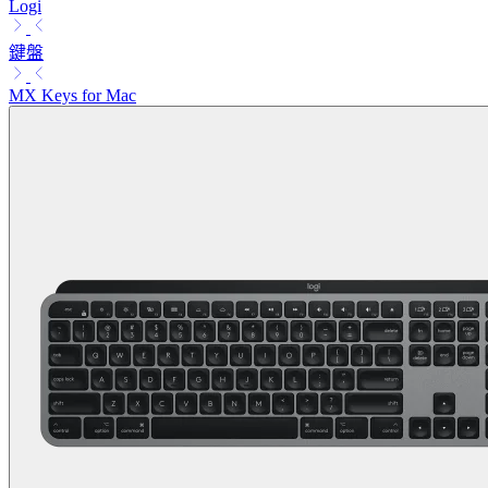
Logi
鍵盤
MX Keys for Mac