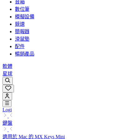
音箱
數位筆
模擬設備
競速
簡報器
滑鼠墊
配件
暢銷產品
軟體
星球
Logi
鍵盤
適用於 Mac 的 MX Keys Mini