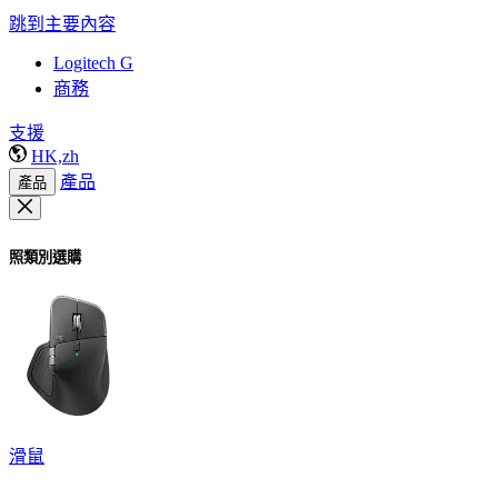
跳到主要內容
Logitech G
商務
支援
HK,zh
產品
產品
照類別選購
滑鼠