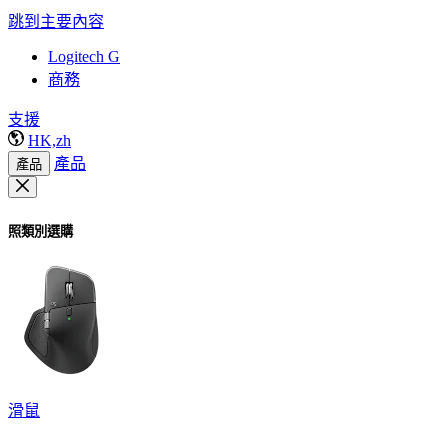
跳到主要內容
Logitech G
商務
支援
HK,zh
產品
產品
照類別選購
滑鼠