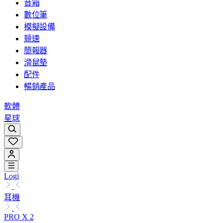
音箱
數位筆
模擬設備
競速
簡報器
滑鼠墊
配件
暢銷產品
軟體
星球
Logi
耳機
PRO X 2