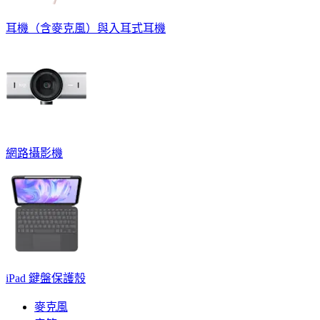
耳機（含麥克風）與入耳式耳機
網路攝影機
iPad 鍵盤保護殼
麥克風