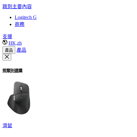
跳到主要內容
Logitech G
商務
支援
HK,zh
產品
產品
照類別選購
滑鼠