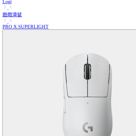
Logi
遊戲滑鼠
PRO X SUPERLIGHT