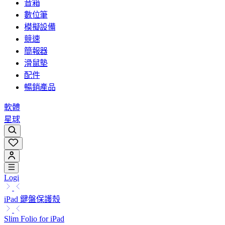
音箱
數位筆
模擬設備
競速
簡報器
滑鼠墊
配件
暢銷產品
軟體
星球
Logi
iPad 鍵盤保護殼
Slim Folio for iPad