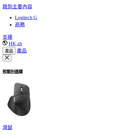
跳到主要內容
Logitech G
商務
支援
HK,zh
產品
產品
照類別選購
滑鼠