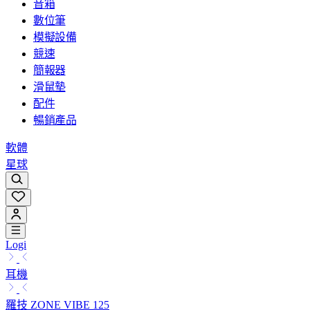
音箱
數位筆
模擬設備
競速
簡報器
滑鼠墊
配件
暢銷產品
軟體
星球
Logi
耳機
羅技 ZONE VIBE 125