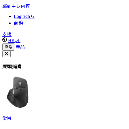
跳到主要內容
Logitech G
商務
支援
HK,zh
產品
產品
照類別選購
滑鼠