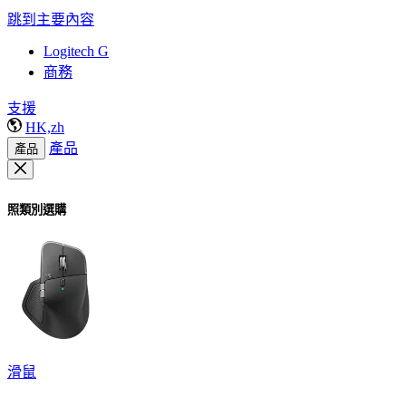
跳到主要內容
Logitech G
商務
支援
HK,zh
產品
產品
照類別選購
滑鼠