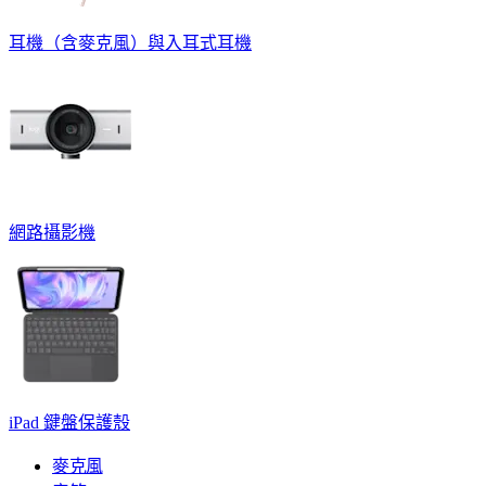
耳機（含麥克風）與入耳式耳機
網路攝影機
iPad 鍵盤保護殼
麥克風