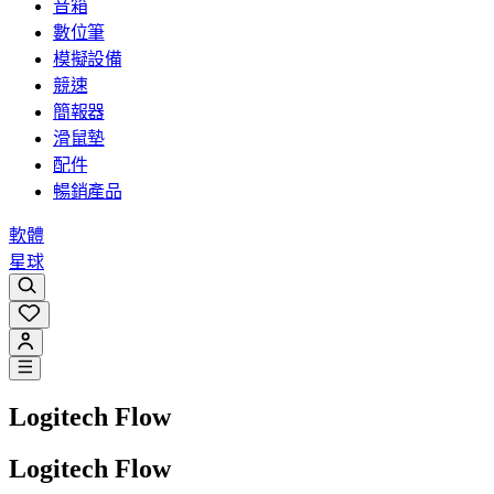
音箱
數位筆
模擬設備
競速
簡報器
滑鼠墊
配件
暢銷產品
軟體
星球
Logitech Flow
Logitech Flow