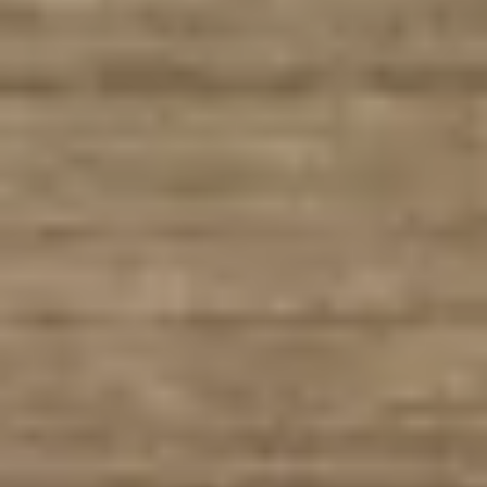
鼠
組
合