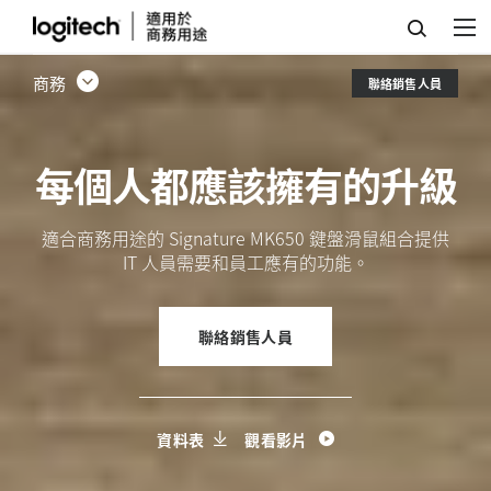
適
合
商務
聯絡銷售人員
商
務
每個人都應該擁有的升級
用
途
適合商務用途的 Signature MK650 鍵盤滑鼠組合提供
的
IT 人員需要和員工應有的功能。
SIGNATURE
MK650
聯絡銷售人員
鍵
盤
資料表
觀看影片
滑