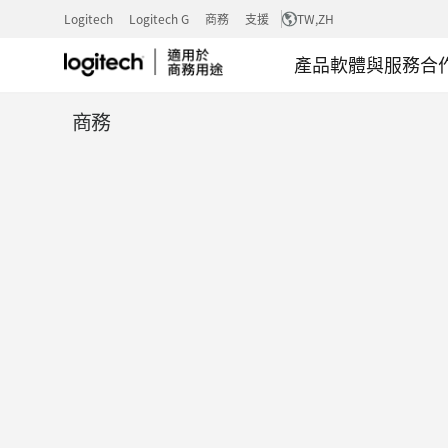
適
Logitech
Logitech G
商務
支援
TW
,ZH
產品
軟體與服務
合
用
商務
於
RALLY
的
安