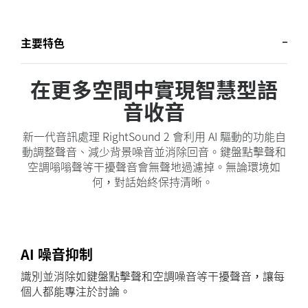
主要特色
在更多空間中實現智慧型語
音收音
新一代音訊處理 RightSound 2 會利用 AI 驅動的功能自
動調整聲音、減少背景噪音並消除回音。鍵盤點擊聲和
空調嗡嗡聲等干擾聲音會無聲地過濾掉。無論環境如
何，對話始終保持清晰。
AI 噪音抑制
識別並消除如鍵盤點擊聲和空調噪音等干擾聲音，讓每
個人都能專注於討論。