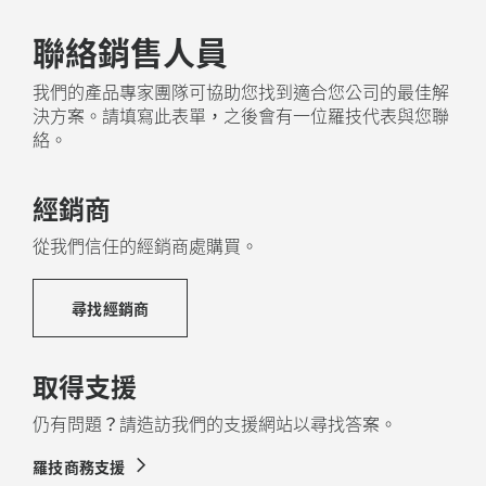
Logitech 致力於創造永續經營發展的世界我們積極努力
聯絡銷售人員
減少環境足跡，並加快社會變革的步伐。
我們的產品專家團隊可協助您找到適合您公司的最佳解
採用 NEXT LIFE PLASTICS 製造
決方案。請填寫此表單，之後會有一位羅技代表與您聯
絡。
Rally Mic Pod 2 的塑膠零件包含至少 58% 的消費後回
收塑膠，使舊消費性電子產品的報廢塑膠獲得再次利
用，並有助於減少碳足跡。
經銷商
關於回收塑膠
從我們信任的經銷商處購買。
尋找經銷商
取得支援
仍有問題？請造訪我們的支援網站以尋找答案。
羅技商務支援