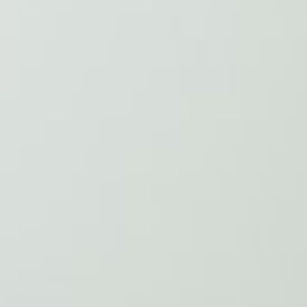
攝
影
機