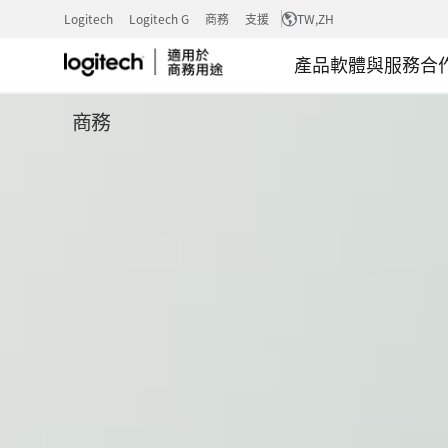
BRIO
Logitech
Logitech G
商務
支援
TW
,ZH
產品
軟體與服務
合
305
商務
商
務
網
路