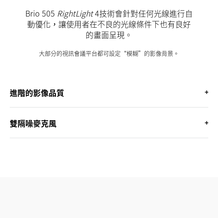
Brio 505
RightLight
4技術會針對任何光線進行自
動優化，讓使用者在不良的光線條件下也有良好
的畫面呈現。
大部分的視訊會議平台都可設定“模糊”的影像背景。
進階的影像品質
雙隔噪麥克風
Full HD 1080p 解決方案 AI 臉部識別校正提供清
晰的影像品質，讓每個人都擁有清晰的形象。
Brio 505 透過過濾掉背景噪音來加強員工的聲
音。