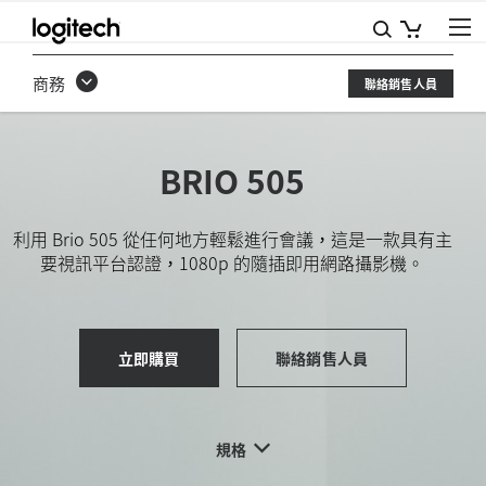
BRIO
505
商務
聯絡銷售人員
商
務
BRIO 505
網
路
利用 Brio 505 從任何地方輕鬆進行會議，這是一款具有主
攝
要視訊平台認證，1080p 的隨插即用網路攝影機。
影
機
立即購買
聯絡銷售人員
規格