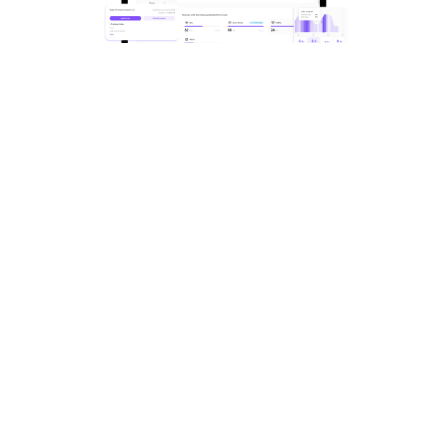
盡量提高效能。盡量減少干
擾。
支援您的複合式員工，在一個地方設定您的
所有會議室，並透過
Sync
讓您的羅技視訊
協作裝置保持健全與最新狀態。從任何地方
監控會議室、裝置和周邊設備，並在問題影
響到會議之前就解決問題。
Logi Tune