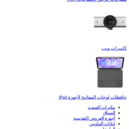
كاميرات ويب
حافظات لوحات المفاتيح لأجهزة ‏iPad
مكبرات الصوت
السباق
أجهزة العروض التقديمية
لبادات الماوس