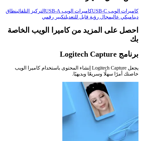
كاميرات الويب USB-C
كاميرات الويب USB-A
التركيز التلقائي
نطاق
ديناميكي عالي
مجال رؤية قابل للتعديل
تكبير رقمي
احصل على المزيد من كاميرا الويب الخاصة
بك
برنامج Logitech Capture
يجعل Logitech Capture إنشاء المحتوى باستخدام كاميرا الويب
خاصتك أمرًا سهلًا وسريعًا وبديهيًا.