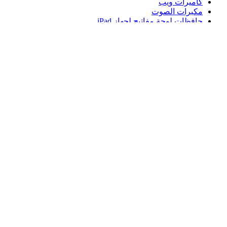
كاميرات ويب
مكبرات الصوت
حافظات لوحة مفاتيح لجهاز iPad
أجهزة ماوس للألعاب
لوحات مفاتيح للألعاب
سماعة رأس للألعاب
الدعم
دعم فردي
دعم الألعاب
تواصل معنا
Logitech
المنتجات
الدعم
EG,ar
©2026 Logitech. جميع الحقوق محفوظة.
شروط الاستخدام
سياسة الخصوصية
إعدادات ملفات تعريف