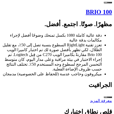
BRIO 100
مظهرًا. صوتًا. اجتمع. أفضل.
دقة عالية كاملة 1080 بكسل تمنحك وضوحًا أفضل لإجراء
مكالمات بدقة عالية
تعزز تقنية RightLight السطوع بنسبة تصل إلى 50٪، مع تقليل
الظلال، لكي تظهر بأفضل صورة لك تم اختبار كاميرا الويب
Brio 100 مقارنةً بكاميرا الويب C270 من قِبل Logitech. تم
إجراء الاختبار في بيئة مراقبة وعلى مدار اليوم، كان متوسط
التحسن المرجح لسطوع وجه المستخدم 50٪. تختلف النتائج
حسب ظروف الإضاءة الفعلية.
ميكروفون وحاجب عدسة (للحفاظ على الخصوصية) مدمجان
الجرافيت
معرفة المزيد
قلص نطاق اختيارك