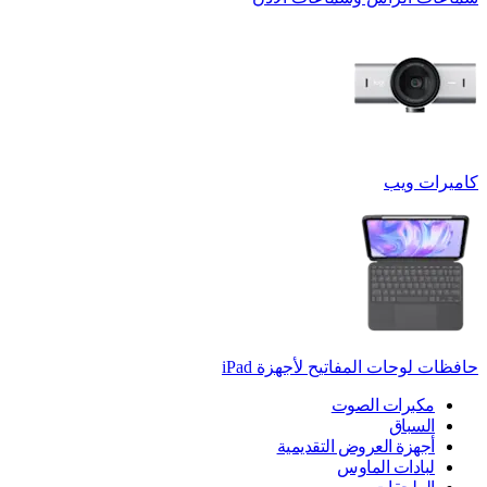
كاميرات ويب
حافظات لوحات المفاتيح لأجهزة ‏iPad
مكبرات الصوت
السباق
أجهزة العروض التقديمية
لبادات الماوس