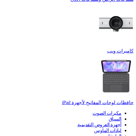
كاميرات ويب
حافظات لوحات المفاتيح لأجهزة ‏iPad
مكبرات الصوت
السباق
أجهزة العروض التقديمية
لبادات الماوس