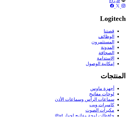
EG,ar
Logitech
قصتنا
الوظائف
المستثمرون
المدونة
الصحافة
الاستدامة
إمكانية الوصول
المنتجات
أجهزة ماوس
لوحات مفاتيح
سماعات الرأس وسماعات الأذن
كاميرات ويب
مكبرات الصوت
حافظات لوحة مفاتيح لجهاز iPad
أجهزة ماوس للألعاب
لوحات مفاتيح للألعاب