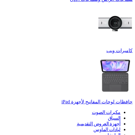
كاميرات ويب
حافظات لوحات المفاتيح لأجهزة ‏iPad
مكبرات الصوت
السباق
أجهزة العروض التقديمية
لبادات الماوس