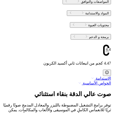
المواصفات والتوافق
المواد والاستدامة
محتويات العبوة
برمجة و الدعم
4.47
4.47 كجم من انبعاثات ثاني أكسيد الكربون
الاستدامة
الخواص الأساسية
صوت عالي الدقة بنقاء استثنائي
توفر برامج التشغيل المضبوطة بالليزر والمعادل المدمج صوتًا رقميًا
ثريًا للانغماس الكامل في الموسيقى والألعاب والمكالمات. يمكن