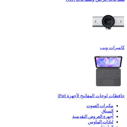
كاميرات ويب
حافظات لوحات المفاتيح لأجهزة ‏iPad
مكبرات الصوت
السباق
أجهزة العروض التقديمية
لبادات الماوس