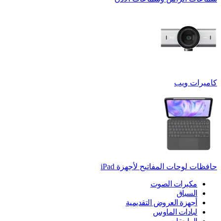
كاميرات ويب
حافظات لوحات المفاتيح لأجهزة ‏iPad
مكبرات الصوت
السباق
أجهزة العروض التقديمية
لبادات الماوس