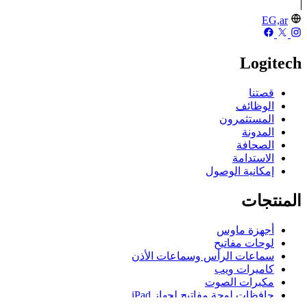
EG,ar
Logitech
قصتنا
الوظائف
المستثمرون
المدونة
الصحافة
الاستدامة
إمكانية الوصول
المنتجات
أجهزة ماوس
لوحات مفاتيح
سماعات الرأس وسماعات الأذن
كاميرات ويب
مكبرات الصوت
حافظات لوحة مفاتيح لجهاز iPad