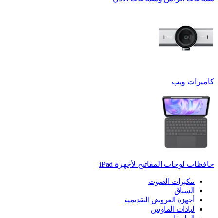
كاميرات ويب
حافظات لوحات المفاتيح لأجهزة ‏iPad
مكبرات الصوت
السباق
أجهزة العروض التقديمية
لبادات الماوس