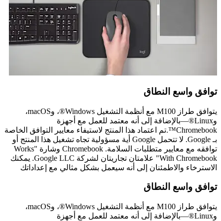
توافق واسع النطاق
يتوافق طراز M100 مع أنظمة التشغيل Windows®، وmacOS،
وLinux®—بالإضافة إلى أنه معتمد للعمل مع أجهزة
Chromebook™.تم اعتماد هذا المنتج لاستيفاء معايير التوافق الخاصة
بـ Google. لا تتحمل Google أية مسؤولية تجاه تشغيل هذا المنتج أو
توافقه مع معايير متطلبات السلامة. Chromebook وشارة "Works
With Chromebook" علامتان تجاريتان لشركة Google LLC. يمكنك
الاسترخاء والاطمئنان إلى أنه سيعمل بشكل مثالي مع إعداداتك
توافق واسع النطاق
يتوافق طراز M100 مع أنظمة التشغيل Windows®، وmacOS،
وLinux®—بالإضافة إلى أنه معتمد للعمل مع أجهزة