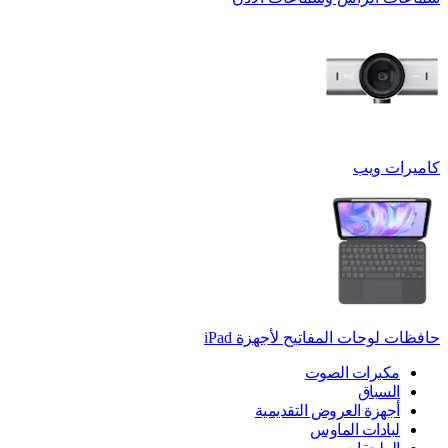
كاميرات ويب
حافظات لوحات المفاتيح لأجهزة ‏iPad
مكبرات الصوت
السباق
أجهزة العروض التقديمية
لبادات الماوس