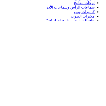
لوحات مفاتيح
سماعات الرأس وسماعات الأذن
كاميرات ويب
مكبرات الصوت
حافظات لوحة مفاتيح لجهاز iPad
أجهزة ماوس للألعاب
لوحات مفاتيح للألعاب
سماعة رأس للألعاب
الدعم
دعم فردي
دعم الألعاب
تواصل معنا
Logitech
المنتجات
الدعم
EG,ar