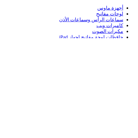
أجهزة ماوس
لوحات مفاتيح
سماعات الرأس وسماعات الأذن
كاميرات ويب
مكبرات الصوت
حافظات لوحة مفاتيح لجهاز iPad
أجهزة ماوس للألعاب
لوحات مفاتيح للألعاب
سماعة رأس للألعاب
الدعم
دعم فردي
دعم الألعاب
تواصل معنا
Logitech
المنتجات
الدعم