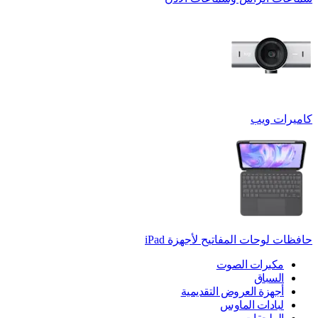
كاميرات ويب
حافظات لوحات المفاتيح لأجهزة ‏iPad
مكبرات الصوت
السباق
أجهزة العروض التقديمية
لبادات الماوس