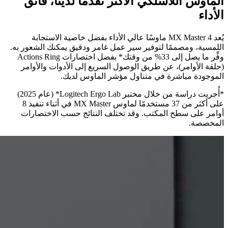
الماوس اللاسلكي الأكثر تقدمًا لدينا، فائق
الأداء
يُعد MX Master 4 ماوسًا عالي الأداء بفضل خاصية الاستجابة
اللمسية، ومصممًا لتوفير سير عمل غامر ودقيق يمكنك الشعور به.
وفِّر ما يصل إلى 33% من وقتك* بفضل اختصارات Actions Ring
(حلقة الأوامر)، عن طريق الوصول السريع إلى الأدوات والأوامر
الموجودة مباشرة في متناول مؤشر الماوس لديك.
*أُجريت دراسة من خلال مختبر ‎*Logitech Ergo Lab‏ (عام 2025)
على أكثر من 37 مستخدمًا لماوس MX Master‎‏ في أثناء تنفيذ 8
أوامر على سطح المكتب. وقد تختلف النتائج حسب الاختصارات
المخصصة.