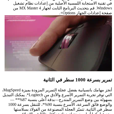
في تقنية الاستجابة اللمسية الأصلية من إعدادات نظام تشغيل
Windows. قم بتحديث البرنامج الثابت لجهاز MX Master 4 من
صفحة إعدادات الجهاز Options+.
تمرير بسرعة 1000 سطر في الثانية
أنجز مهامك بانسيابية بفضل عجلة التمرير المزودة بميزة MagSpeed،
التي توفر تجربة التمرير الأسرع والأدق من Logitech*. يمكنك التبديل
بسهولة بين وضع التمرير المتدرج—بدقة أعلى بنسبة 87%** —
والوضع فائق السرعة، الأسرع بنسبة 90%*، للتنقل بسرعة 1000
سطر في الثانية. تتميّز العجلة المصنوعة من الفولاذ بسلاستها