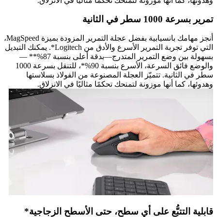
وهدوئها، كما أنها موزونة لتمنحك تحكمًا مثاليًا في الانزلاق.
تمرير بسرعة 1000 سطر في الثانية
أنجز مهامك بانسيابية بفضل عجلة التمرير المزودة بميزة MagSpeed،
التي توفر تجربة التمرير الأسرع والأدق من Logitech*. يمكنك التبديل
بسهولة بين وضع التمرير المتدرج—بدقة أعلى بنسبة 87%** —
والوضع فائق السرعة، الأسرع بنسبة 90%*، للتنقل بسرعة 1000
سطر في الثانية. تتميّز العجلة المصنوعة من الفولاذ بسلاستها
وهدوئها، كما أنها موزونة لتمنحك تحكمًا مثاليًا في الانزلاق.
قابلية التتبُّع على أي سطح، حتى الأسطح الزجاجية*