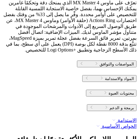
تعرّف على ماوس MX Master 4 الذي يمنحك دقة وتحكمًا غامرين
يمكنك الإحساس بهما، بفضل خاصية الاستجابة اللمسية القابلة
للتخصيص على أوامر محددة. وفِّر ما يصل إلى 33% من وقتك بفضل
اختصارات Actions Ring (حلقة الأوامر) وماوس MX Master 4، عن
طريق الوصول السريع إلى الأدوات والمرشحات الموجودة في
متناول مؤشر الماوس لديك. الميزات الإضافية: اتصال أفضل
بمرتين، تمرير فائق السرعة بفضل عجلة تمرير بميزة MagSpeed،
تتبُّع بدقة 8000 نقطة لكل بوصة (‎DPI‏) يعمل على أي سطح، بما في
ذلك الأسطح الزجاجية وتطبيق Logi Options+‎‏ للتخصيص.
المواصفات والتوافق
المواد والاستدامة
محتويات العبوة
برمجة و الدعم
الاستدامة
الخواص الأساسية