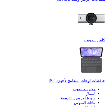
كاميرات ويب
حافظات لوحات المفاتيح لأجهزة ‏iPad
مكبرات الصوت
السباق
أجهزة العروض التقديمية
لبادات الماوس