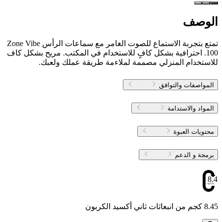
الوصف
تمتع بتجربة الاستماع للصوت الغامر مع سماعات الرأس Zone Vibe
100. احترافية بشكل كافٍ للاستخدام في المكتب. مريح بشكل كاف
للاستخدام المنزلي مصممة لملاءمة طريقة عملك ولعبك.
المواصفات والتوافق
المواد والاستدامة
محتويات العبوة
برمجة و الدعم
8.45
8.45 كجم من انبعاثات ثاني أكسيد الكربون