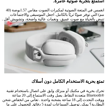
استمتع بتجربة صوتية غامرة.
انغمس في المتعة الصوتية لمكبرات الصوت مقاس 1.57بوصة (40
مم) التي توفر صوتًا ثريًا بالكامل. اجعل الموسيقى والاجتماعات
تنبض بالحياة مع صوت عميق، ونغمات عالية واضحة، وتشويش أقل .
تمتع بحرية الاستخدام الكامل دون أسلاك
تحرك بحرية في مكتبك أو منزلك وابق على اتصال باستخدام تقنية
Bluetooth®‎ متعددة النقاط. يصل وقت الاستماع إلى 20 ساعة
ووقت التحدث إلى 18 ساعة بشحنة واحدة . تعاني من انخفاض شحن
البطارية؟ يمكن توصيل السماعات لمدة 5 دقائق للحصول على ما