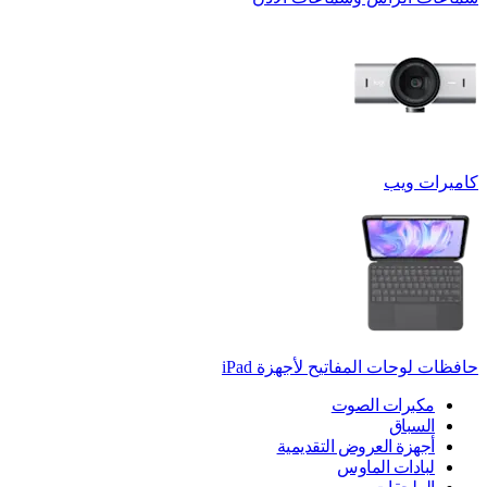
كاميرات ويب
حافظات لوحات المفاتيح لأجهزة ‏iPad
مكبرات الصوت
السباق
أجهزة العروض التقديمية
لبادات الماوس