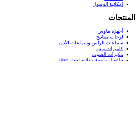
إمكانية الوصول
المنتجات
أجهزة ماوس
لوحات مفاتيح
سماعات الرأس وسماعات الأذن
كاميرات ويب
مكبرات الصوت
حافظات لوحة مفاتيح لجهاز iPad
أجهزة ماوس للألعاب
لوحات مفاتيح للألعاب
سماعة رأس للألعاب
الدعم
دعم فردي
دعم الألعاب
تواصل معنا
Logitech