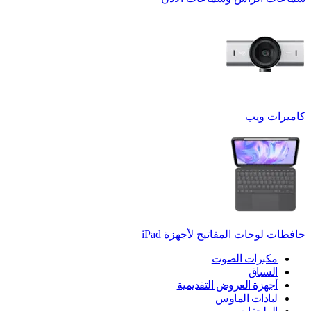
كاميرات ويب
حافظات لوحات المفاتيح لأجهزة ‏iPad
مكبرات الصوت
السباق
أجهزة العروض التقديمية
لبادات الماوس