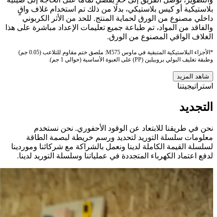
بلاستيكية أو كيس بلاستيكي، بدلًا من ذلك تم استخدام غلاف واقٍ
داخلي مصنوع من الورق لحماية المنتج. للحد من الأثر الكربوني
والفاقد من المواد، تم طباعة جميع تعليمات الإعداد مباشرة على هذا
الغلاف الواقي المصنوع من الورق.
*الأجزاء البلاستيكية المتبقية في ماوس M575: ملصق ختم مقاوم للتلاعب (0.05 جم)
وطبقة تغليف البولي بروبيلين (PP) على العبوة الأساسية (حوالي 1 جم).
شاهد المزيد
استراتيجيتنا
التجديد
نحن في طريقنا للابتعاد عن الوقود الأحفوري. نحن نستخدم
معلومات سلسلة التوريد لتحديد ورسم خريطة لبصمة الطاقة
لسلسلة القيمة الكاملة لدينا ونعمل بالشراكة مع شركائنا وموردينا
لدفع اعتماد الكهرباء المتجددة في عملياتنا وسلسلة التوريد لدينا.