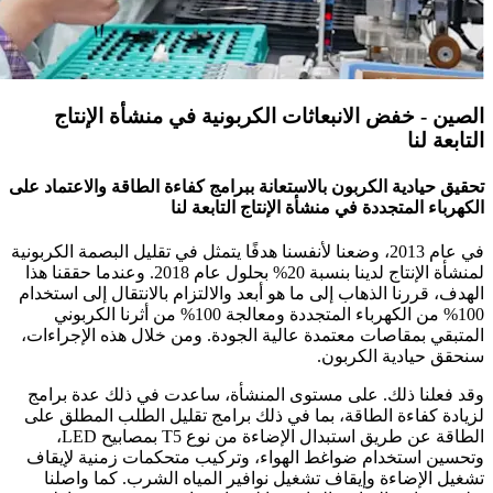
الصين - خفض الانبعاثات الكربونية في منشأة الإنتاج
التابعة لنا
تحقيق حيادية الكربون بالاستعانة ببرامج كفاءة الطاقة والاعتماد على
الكهرباء المتجددة في منشأة الإنتاج التابعة لنا
في عام 2013، وضعنا لأنفسنا هدفًا يتمثل في تقليل البصمة الكربونية
لمنشأة الإنتاج لدينا بنسبة 20% بحلول عام 2018. وعندما حققنا هذا
الهدف، قررنا الذهاب إلى ما هو أبعد والالتزام بالانتقال إلى استخدام
100% من الكهرباء المتجددة ومعالجة 100% من أثرنا الكربوني
المتبقي بمقاصات معتمدة عالية الجودة. ومن خلال هذه الإجراءات،
سنحقق حيادية الكربون.
وقد فعلنا ذلك. على مستوى المنشأة، ساعدت في ذلك عدة برامج
لزيادة كفاءة الطاقة، بما في ذلك برامج تقليل الطلب المطلق على
الطاقة عن طريق استبدال الإضاءة من نوع T5 بمصابيح LED،
وتحسين استخدام ضواغط الهواء، وتركيب متحكمات زمنية لإيقاف
تشغيل الإضاءة وإيقاف تشغيل نوافير المياه الشرب. كما واصلنا