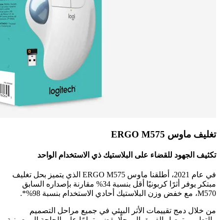
تغليف ماوس ERGO M575
تكثيف الجهود للقضاء على البلاستيك ذي الاستخدام الواحد
في عام 2021، أطلقنا ماوس ERGO M575 الذي يتميز بحل تغليف
مبتكر يوفر أثرًا كربونيًا أقل بنسبة 34% مقارنة بإصداره السابق
M570، مع خفض وزن البلاستيك أحادي الاستخدام بنسبة 98%*.
من خلال دمج تقييمات الأثر البيئي في جميع مراحل التصميم
والتطوير، توصل الفريق إلى حلًا يقضي تمامًا على الحاجة إلى صينية