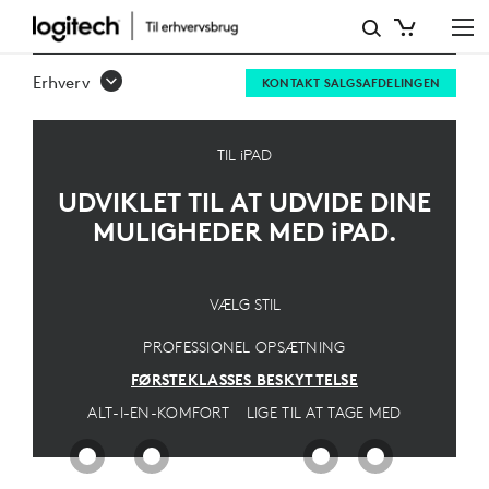
FØRSTEKLASSES
IPAD-
Erhverv
KONTAKT SALGSAFDELINGEN
LØSNING
–
TIL iPAD
ULTIMATIV
UDVIKLET TIL AT UDVIDE DINE
BESKYTTELSE
MULIGHEDER MED
iPAD
.
TIL
PROFESSIONELLE
VÆLG STIL
|
PROFESSIONEL OPSÆTNING
LOGITECH
FØRSTEKLASSES BESKYTTELSE
ALT-I-EN-KOMFORT
LIGE TIL AT TAGE MED