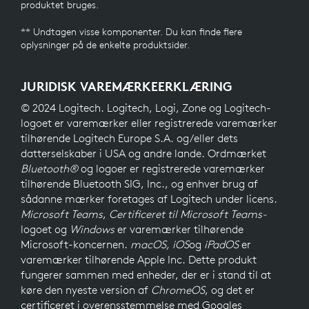
produktet bruges.
** Undtagen visse komponenter. Du kan finde flere
oplysninger på de enkelte produktsider.
JURIDISK VAREMÆRKEERKLÆRING
© 2024 Logitech. Logitech, Logi, Zone og Logitech-
logoet er varemærker eller registrerede varemærker
tilhørende Logitech Europe S.A. og/eller dets
datterselskaber i USA og andre lande. Ordmærket
Bluetooth®
og logoer er registrerede varemærker
tilhørende Bluetooth SIG, Inc., og enhver brug af
sådanne mærker foretages af Logitech under licens.
Microsoft Teams
,
Certificeret til Microsoft Teams-
logoet og
Windows
er varemærker tilhørende
Microsoft-koncernen.
macOS, iOS
og
iPadOS
er
varemærker tilhørende Apple Inc. Dette produkt
fungerer sammen med enheder, der er i stand til at
køre den nyeste version af
ChromeOS
, og det er
certificeret i overensstemmelse med Googles