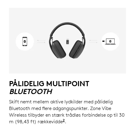
PÅLIDELIG MULTIPOINT
BLUETOOTH
Skift nemt mellem aktive lydkilder med pålidelig
Bluetooth med flere adgangspunkter. Zone Vibe
Wireless tilbyder en stærk trådløs forbindelse op til 30
2
m (98,43 ft) rækkevidde
For modtagerversioner er ræk
.