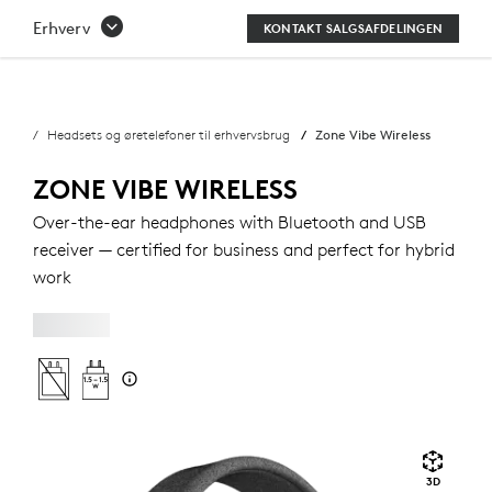
ZONE
Erhverv
KONTAKT SALGSAFDELINGEN
VIBE
WIRELESS
Headsets og øretelefoner til erhvervsbrug
Zone Vibe Wireless
ZONE VIBE WIRELESS
Over-the-ear headphones with Bluetooth and USB
receiver — certified for business and perfect for hybrid
work
3D