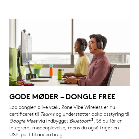
GODE MØDER – DONGLE FREE
Lad donglen blive væk. Zone Vibe Wireless er nu
certificeret til
Teams
og understøtter opkaldsstyring til
3
Google Meet
via indbygget
Bluetooth
Certificeringen til
. Så du får en
integreret mødeoplevelse, mens du også frigør en
USB-port til anden brug.