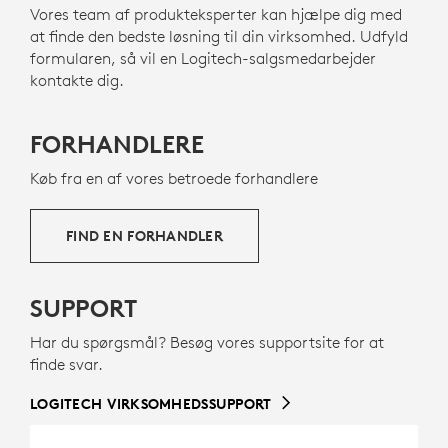
dongle frigør en værdifuld USB port.
Vores team af produkteksperter kan hjælpe dig med
Om genbrugsplast
at finde den bedste løsning til din virksomhed. Udfyld
SE KOMPATIBILITETSSIDEN FOR AT FÅ DE SENESTE
formularen, så vil en Logitech-salgsmedarbejder
OPLYSNINGER OM INDBYGGET BLUETOOTH
kontakte dig.
FORHANDLERE
Køb fra en af vores betroede forhandlere
FIND EN FORHANDLER
SUPPORT
Har du spørgsmål? Besøg vores supportsite for at
finde svar.
LOGITECH VIRKSOMHEDSSUPPORT