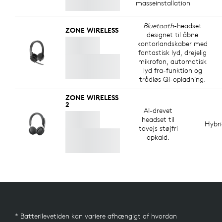
masseinstallation
Bluetooth
-headset
ZONE WIRELESS
designet til åbne
kontorlandskaber med
fantastisk lyd, drejelig
mikrofon, automatisk
lyd fra-funktion og
trådløs Qi-opladning.
ZONE WIRELESS
2
AI-drevet
headset til
Hybr
tovejs støjfri
opkald.
* Batterilevetiden kan variere afhængigt af hvordan