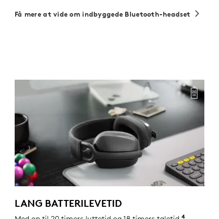
Få mere at vide om indbyggede Bluetooth-headset
LANG BATTERILEVETID
4
Med op til 20 timers lyttetid og 18 timers taletid
Batteril
,