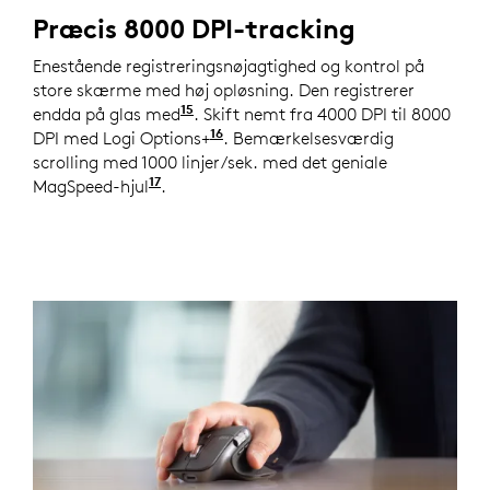
Præcis 8000 DPI-tracking
Enestående registreringsnøjagtighed og kontrol på
store skærme med høj opløsning. Den registrerer
15
endda på glas med
en glastykkelse på minimum 4 mm
. Skift nemt fra 4000 DPI til 8000
16
DPI med Logi Options+
Tilgængelig til Windows og ma
. Bemærkelsesværdig
scrolling med 1000 linjer/sek. med det geniale
17
MagSpeed-hjul
Sammenlignet med en almindelig Logit
.