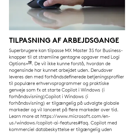
TILPASNING AF ARBEJDSGANGE
Superbrugere kan tilpasse MX Master 3S for Business-
knapper til at strømline gentagne opgaver med Logi
19
Options+
Kræver Logi Options+-appen, der er tilgæn
. De vil ikke kunne forstå, hvordan de
nogensinde har kunnet arbejdet uden. Derudover
leveres den med forhåndsdefinerede betjeningsprofiler
til populære erhvervsprogrammer og praktiske
genveje som fx at starte Copilot i Windows (i
forhåndsvisning)Copilot i Windows (i
forhåndsvisning) er tilgængelig på udvalgte globale
markeder og vil lanceret på flere markeder over tid.
Learn more at https://www.microsoft.com/en-
us/windows/copilot-ai-features#faq. Copilot med
kommerciel databeskyttelse er tilgængelig uden