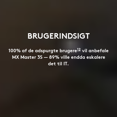
BRUGERINDSIGT
ne kom fra et sæt af 55 respondenter fordelt på 8 
12
100% af de adspurgte brugere
Resultaterne ko
vil anbefale
MX Master 3S — 89% ville endda eskalere
det til IT.