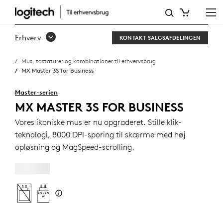
MX
MASTER
Erhverv
KONTAKT SALGSAFDELINGEN
3S
Mus, tastaturer og kombinationer til erhvervsbrug
FOR
MX Master 3S for Business
BUSINESS
Master-serien
MX MASTER 3S FOR BUSINESS
Vores ikoniske mus er nu opgraderet. Stille klik-
teknologi, 8000 DPI-sporing til skærme med høj
opløsning og MagSpeed-scrolling.