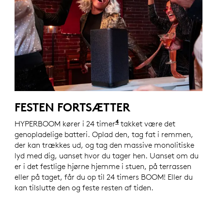
FESTEN FORTSÆTTER
4
HYPERBOOM kører i 24 timer
Den faktiske batterileveti
takket være det
genopladelige batteri. Oplad den, tag fat i remmen,
der kan trækkes ud, og tag den massive monolitiske
lyd med dig, uanset hvor du tager hen. Uanset om du
er i det festlige hjørne hjemme i stuen, på terrassen
eller på taget, får du op til 24 timers BOOM! Eller du
kan tilslutte den og feste resten af tiden.