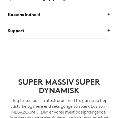
Kassens indhold
Support
SUPER MASSIV SUPER
DYNAMISK
Tag festen ud i stratosfæren med tre gange så høj
lydstyrke og mere end seks gange så stærk bas som i
MEGABOOM 3. Den er vores mest bassprængende,
jordrystende højttaler til dato – og helt uden at gå på