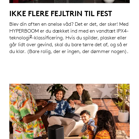
IKKE FLERE FEJLTRIN TIL FEST
Blev din aften en anelse våd? Det er det, der sker! Med
HYPERBOOM er du dækket ind med en vandtæt IPX4-
2
teknologi
IPX4-klassificeret. Vejrdækslet skal være h
-klassificering. Hvis du spilder, plasker eller
går lidt over gevind, skal du bare tørre det af, og så er
du klar. (Bare rolig, der er ingen, der dømmer nogen).