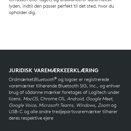
lyden, indtil den passer perfekt til det sted, hvor du
opholder dig.
JURIDISK VAREMÆRKEERKLÆRING
®
Ordmærket
Bluetooth
og logoer er registrerede
varemærker tilhørende Bluetooth SIG, Inc., og enhver
brug af sådanne mærker foretages af Logitech under
licens.
MacOS,
Chrome OS,
Android, Google Meet,
Google Voice, Microsoft Teams, Windows, Zoom
og
USB-C og alle andre tredjepartsvaremærker tilhører
deres respektive ejere