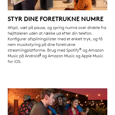
STYR DINE FORETRUKNE NUMRE
Afspil, sæt på pause, og spring numre over direkte fra
højttaleren uden at række ud efter din telefon.
Konfigurer afspilningslister med et enkelt tryk, og få
nem musikstyring på dine foretrukne
®
streamingplatforme. Brug med Spotify
og Amazon
3
Music på Android
Kompatibel med Android-telefoner og
og Amazon Music og Apple Music
for iOS.