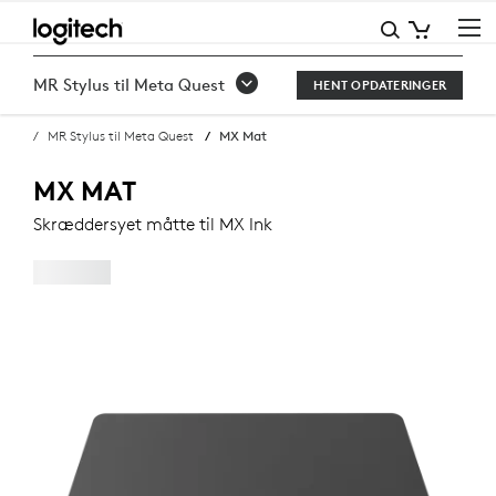
KØB
MX
MR Stylus til Meta Quest
HENT OPDATERINGER
MAT
MR Stylus til Meta Quest
MX Mat
MX MAT
Skræddersyet måtte til MX Ink