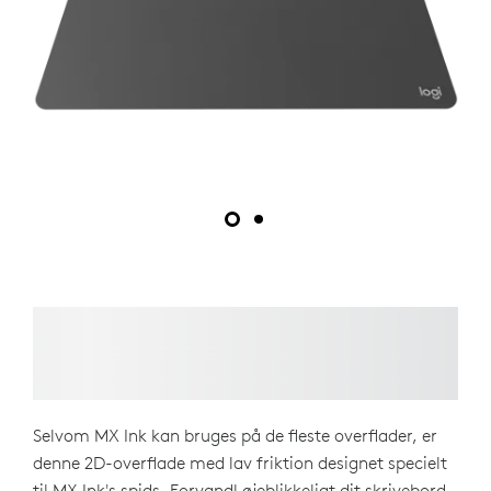
Selvom MX Ink kan bruges på de fleste overflader, er
denne 2D-overflade med lav friktion designet specielt
til MX Ink's spids. Forvandl øjeblikkeligt dit skrivebord