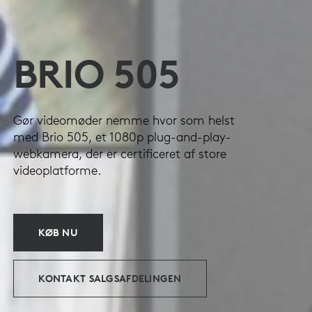
BRIO 505
Gør videomøder nemme hvor som helst
med Brio 505, et 1080p plug-and-play-
webkamera, der er certificeret af store
videoplatforme.
KØB NU
KONTAKT SALGSAFDELINGEN