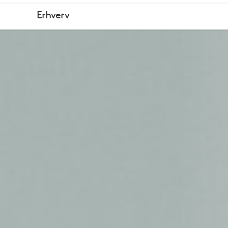
BRIO
Erhverv
505
BUSINESS-
WEBKAMER