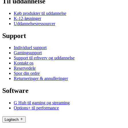
Til uddannelse
Køb produkter til uddannelse
K-12-løsninger
Uddannelsesressourcer
Support
Individuel support
Gamingsupport
Support til erhverv og uddannelse
Kontakt os
Reservedele
Spor din ordre
Returneringer & annulleringer
Software
G Hub til gaming og streaming
Options+ til performance
Logitech