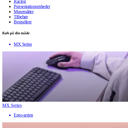
Racing
Præsentationsenheder
Musemåtter
Tilbehør
Bestsellere
Køb på din måde
MX Series
MX Series
Ergo-serien