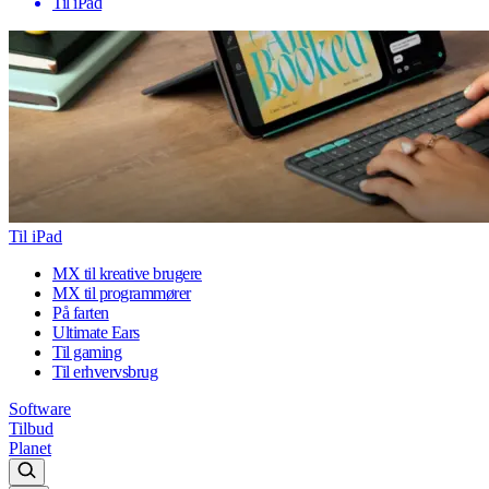
Til iPad
Til iPad
MX til kreative brugere
MX til programmører
På farten
Ultimate Ears
Til gaming
Til erhvervsbrug
Software
Tilbud
Planet