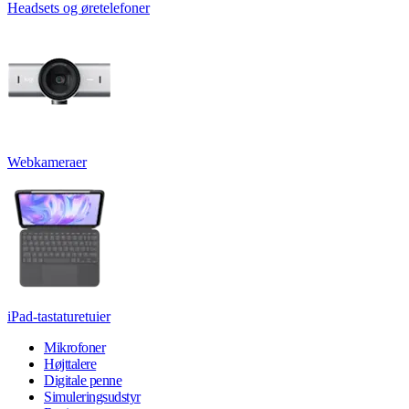
Headsets og øretelefoner
Webkameraer
iPad-tastaturetuier
Mikrofoner
Højttalere
Digitale penne
Simuleringsudstyr