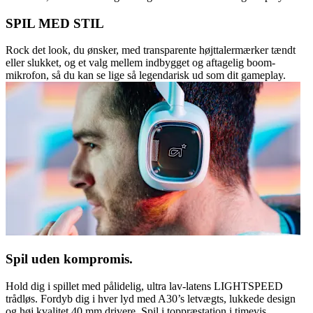
SPIL MED STIL
Rock det look, du ønsker, med transparente højttalermærker tændt
eller slukket, og et valg mellem indbygget og aftagelig boom-
mikrofon, så du kan se lige så legendarisk ud som dit gameplay.
Spil uden kompromis.
Hold dig i spillet med pålidelig, ultra lav-latens LIGHTSPEED
trådløs. Fordyb dig i hver lyd med A30’s letvægts, lukkede design
og høj kvalitet 40 mm drivere. Spil i toppræstation i timevis,