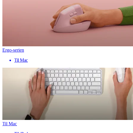
Ergo-serien
Til Mac
Til Mac