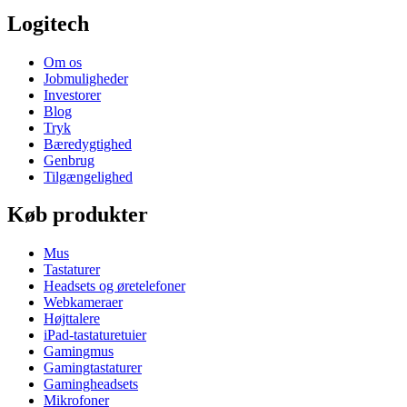
Logitech
Om os
Jobmuligheder
Investorer
Blog
Tryk
Bæredygtighed
Genbrug
Tilgængelighed
Køb produkter
Mus
Tastaturer
Headsets og øretelefoner
Webkameraer
Højttalere
iPad-tastaturetuier
Gamingmus
Gamingtastaturer
Gamingheadsets
Mikrofoner