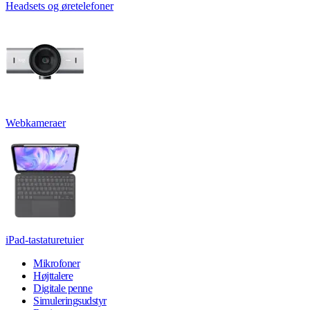
Headsets og øretelefoner
Webkameraer
iPad-tastaturetuier
Mikrofoner
Højttalere
Digitale penne
Simuleringsudstyr