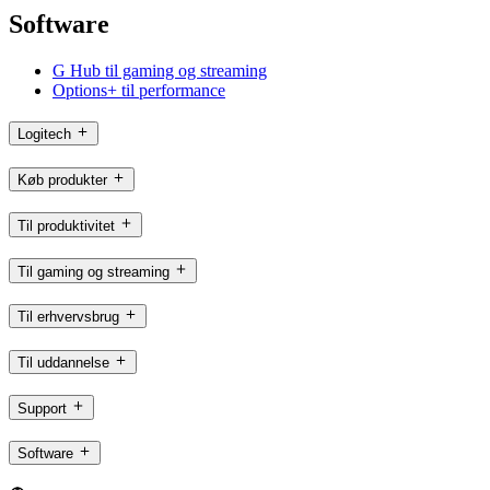
Software
G Hub til gaming og streaming
Options+ til performance
Logitech
Køb produkter
Til produktivitet
Til gaming og streaming
Til erhvervsbrug
Til uddannelse
Support
Software