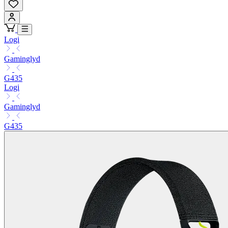
Logi
Gaminglyd
G435
Logi
Gaminglyd
G435