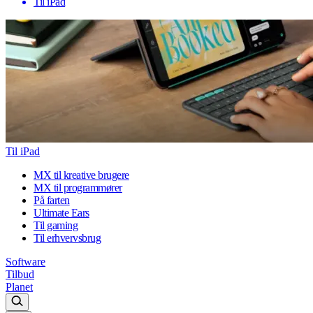
Til iPad
Til iPad
MX til kreative brugere
MX til programmører
På farten
Ultimate Ears
Til gaming
Til erhvervsbrug
Software
Tilbud
Planet