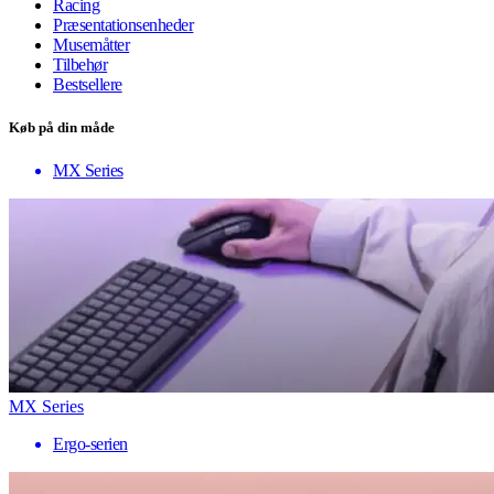
Racing
Præsentationsenheder
Musemåtter
Tilbehør
Bestsellere
Køb på din måde
MX Series
MX Series
Ergo-serien