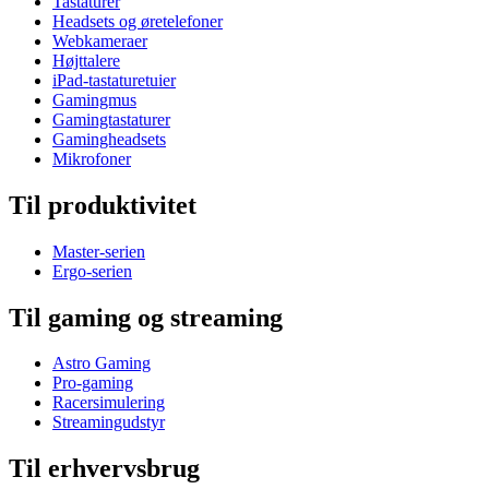
Tastaturer
Headsets og øretelefoner
Webkameraer
Højttalere
iPad-tastaturetuier
Gamingmus
Gamingtastaturer
Gamingheadsets
Mikrofoner
Til produktivitet
Master-serien
Ergo-serien
Til gaming og streaming
Astro Gaming
Pro-gaming
Racersimulering
Streamingudstyr
Til erhvervsbrug