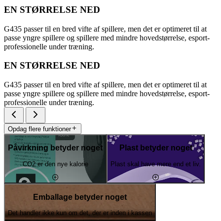
EN STØRRELSE NED
G435 passer til en bred vifte af spillere, men det er optimeret til at
passe yngre spillere og spillere med mindre hovedstørrelse, esport-
professionelle under træning.
EN STØRRELSE NED
G435 passer til en bred vifte af spillere, men det er optimeret til at
passe yngre spillere og spillere med mindre hovedstørrelse, esport-
professionelle under træning.
Opdag flere funktioner
Påvirkning betyder noget
Plast betyder noget
CO2 er den nye kalorie
Plast skal have mere end et liv.
Emballage betyder noget
Det handler ikke kun om det, der er inden i kassen