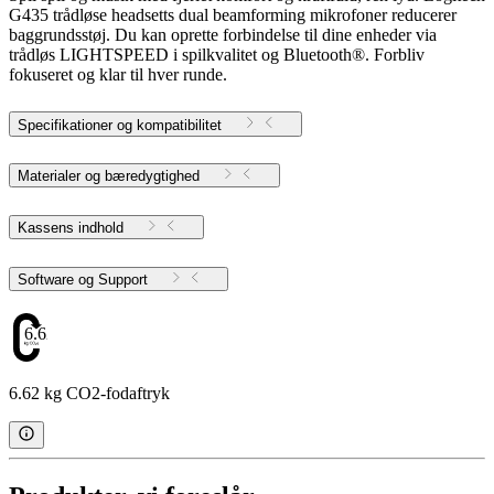
G435 trådløse headsetts dual beamforming mikrofoner reducerer
baggrundsstøj. Du kan oprette forbindelse til dine enheder via
trådløs LIGHTSPEED i spilkvalitet og Bluetooth®. Forbliv
fokuseret og klar til hver runde.
Specifikationer og kompatibilitet
Materialer og bæredygtighed
Kassens indhold
Software og Support
6.62
6.62 kg CO2-fodaftryk