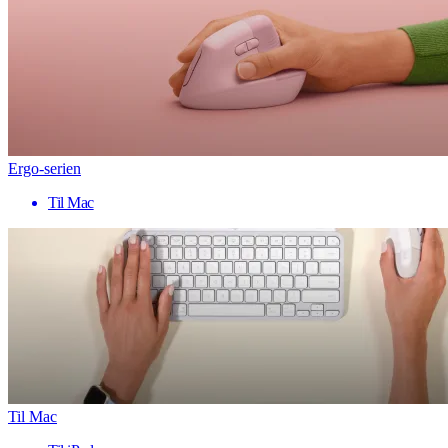
Ergo-serien
Til Mac
Til Mac