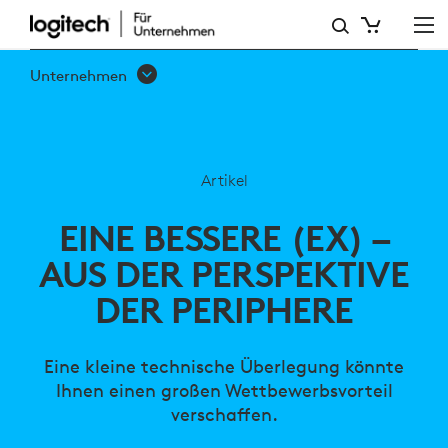
EINE
BESSERE
Unternehmen
(EX)
–
AUS
Artikel
DER
EINE BESSERE (EX) –
PERSPEKTIVE
AUS DER PERSPEKTIVE
DER
DER PERIPHERE
PERIPHERE
Eine kleine technische Überlegung könnte
Ihnen einen großen Wettbewerbsvorteil
verschaffen.