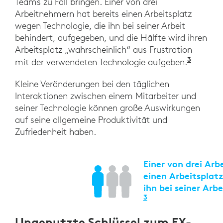
Teams zu Fall bringen. Einer von drei
Arbeitnehmern hat bereits einen Arbeitsplatz
wegen Technologie, die ihn bei seiner Arbeit
behindert, aufgegeben, und die Hälfte wird ihren
Arbeitsplatz „wahrscheinlich“ aus Frustration
3
„The 2
mit der verwendeten Technologie aufgeben.
Kleine Veränderungen bei den täglichen
Interaktionen zwischen einem Mitarbeiter und
seiner Technologie können große Auswirkungen
auf seine allgemeine Produktivität und
Zufriedenheit haben.
Einer von drei Arb
einen Arbeitsplat
ihn bei seiner Arb
3
„The 2021 State 
Ungenutzte Schlüssel zum EX-