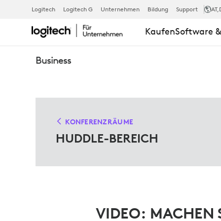
LÖSUNGEN
Logitech
Logitech G
Unternehmen
Bildung
Support
AT
,
Kaufen
Software &
FÜR
Business
HUDDLE-
ROOMS
KONFERENZRÄUME
HUDDLE-BEREICH
VIDEO: MACHEN S