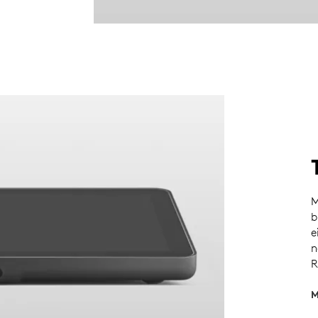
M
b
e
n
R
M