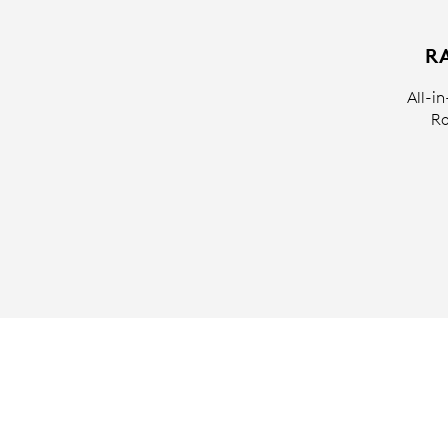
R
All-i
Ro