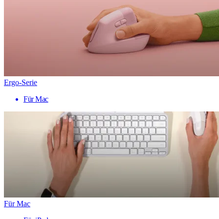
Ergo-Serie
Für Mac
Für Mac