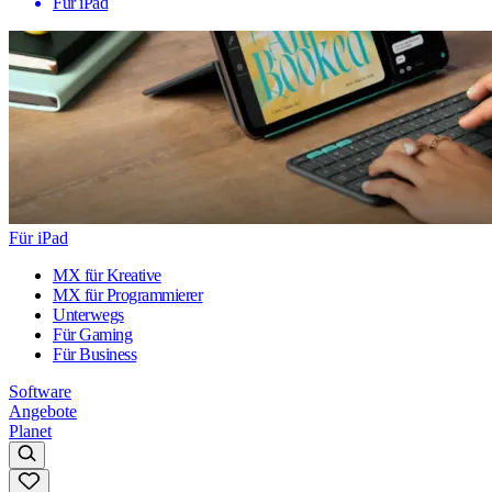
Für iPad
Für iPad
MX für Kreative
MX für Programmierer
Unterwegs
Für Gaming
Für Business
Software
Angebote
Planet