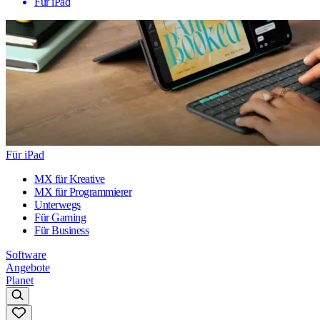
Für iPad
Für iPad
MX für Kreative
MX für Programmierer
Unterwegs
Für Gaming
Für Business
Software
Angebote
Planet