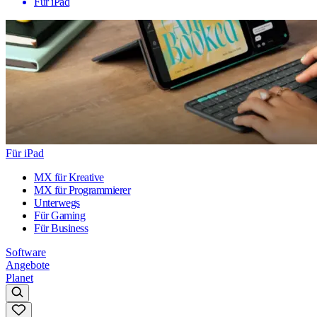
Für iPad
Für iPad
MX für Kreative
MX für Programmierer
Unterwegs
Für Gaming
Für Business
Software
Angebote
Planet