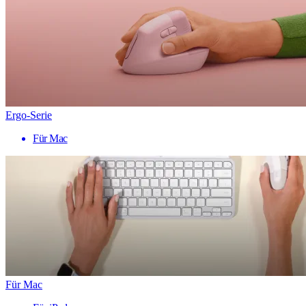
Ergo-Serie
Für Mac
Für Mac