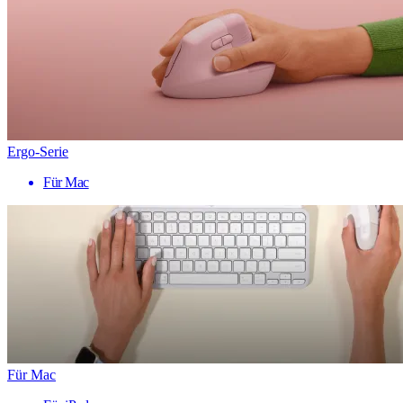
Ergo-Serie
Für Mac
Für Mac